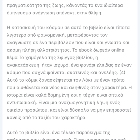
πραγματικότητα της ζωής, κάνοντάς το ένα ιδιαίτερα
έμπνευσμα ανάγνωση απέναντι στην θλίψη.
Η κατασκευή του κόσμου σε αυτό το βιβλίο είναι τίποτα
λιγότερο από φαινομενική, μεταφέροντας τον
αναγνώστη σε ένα περιβάλλον που είναι και γνωστό και
ακόμη πλήρη αλλοτριότητας. Το ebook δωρεάν online
θέμα Το χαμόγελο της Σφίγγας βιβλίου, η
ανακατάσκευη, ήταν ισχυρό, ένα φανάρι ελπίδας σε έναν
κόσμο που συχνά φαίνεται σκοτεινός και ανελέης. (4)
Αυτό το κόμικ ξανασκέφτεται τον Λόκι με έναν τρόπο
που αισθάνεται και νέος και αληθινός στον χαρακτήρα. Η
ιστορία είναι καλά δομημένη και η τέχνη είναι οπτικά
εντυπωσιακή. Είναι μια αναζωογονητική λήψη ενός
οικείου προσώπου, και είναι δύσκολο να μην επηρεαστεί
κανείς από το ταξίδι του χαρακτήρα.
Αυτό το βιβλίο είναι ένα τέλειο παράδειγμα της
αφήγησης που γίνεται σωστά. Είναι ικανοποιητικό από