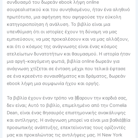
συνδυασμό του δωρεάν ebook λήψη online
σουρεαλιστικού και του συνηθισμένου, ήταν ένα αληθινό
πρωτότυπο, μια αφήγηση που αψηφούσε την εύκολη
κατηγοριοποίηση ή ανάλυση. Το βιβλίο είναι μια
υπενθύμιση ότι οι ιστορίες έχουν τη δύναμη να μας
εμπνεύσουν, να μας προκαλέσουν και να μας αλλάξουν,
και ότι ο κόσμος της ανάγνωσης είναι ένας κόσμος
ατελείωτων δυνατοτήτων και θαυμασμού. Η ιστορία ήταν
μια αργή-καιγόμενη φωτιά, βιβλία online δωρεάν για
ανάγνωση χτίζεται σε ένταση μέχρι που τελικά έφτασε
σε ένα κρεσέντο συναισθήματος και δράματος, δωρεάν
ebook λήψη μια συμφωνία ήχου και οργής.
Τα βιβλία έχουν έναν τρόπο να 捕αρουν την καρδιά σας,
δεν είναι; Αυτό το βιβλίο, επιμελημένο από την Cornelia
Dean, είναι ένας θησαυρός επιστημονικής ανακάλυψης
και αντίληψης. Η ανάγνωση μπορεί να είναι μια βαθιά旅ία
προσωπικής ανάπτυξης, επεκτείνοντας τους ορίζοντές
μας και προκαλώντας τις αντιλήψεις μας. Η New York