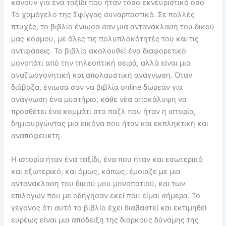
κάνουν για ένα ταξίδι που ήταν τόσο εκνευριστικό όσο
Το χαμόγελο της Σφίγγας συναρπαστικό. Σε πολλές
πτυχές, το βιβλίο ένιωσα σαν μια αντανάκλαση του δικού
μας κόσμου, με όλες τις πολυπλοκότητές του και τις
αντιφάσεις. Το βιβλίο ακολουθεί ένα διαφορετικό
μονοπάτι από την τηλεοπτική σειρά, αλλά είναι μια
αναζωογονητική και απολαυστική ανάγνωση. Όταν
διάβαζα, ένιωσα σαν να βιβλία online δωρεάν για
ανάγνωση ένα μυστήριο, κάθε νέα αποκάλυψη να
προσθέτει ένα κομμάτι στο παζλ που ήταν η ιστορία,
δημιουργώντας μια εικόνα που ήταν και εκπληκτική και
αναπόφευκτη.
Η ιστορία ήταν ένα ταξίδι, ένα που ήταν και εσωτερικό
και εξωτερικό, και όμως, κάπως, έμοιαζε με μια
αντανάκλαση του δικού μου μονοπατιού, και των
επιλογών που με οδήγησαν εκεί που είμαι σήμερα. Το
γεγονός ότι αυτό το βιβλίο έχει διαβαστεί και εκτιμηθεί
ευρέως είναι μια απόδειξη της διαρκούς δύναμης της