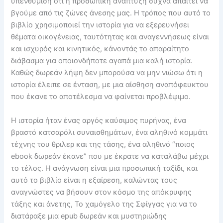
υπενθύμιση ότι η προσωπική ανάπτυξη συχνά απαιτεί να
βγούμε από τις ζώνες άνεσης μας. Η τρόπος που αυτό το
βιβλίο χρησιμοποιεί την ιστορία για να εξερευνήσει
θέματα οικογένειας, ταυτότητας και αναγεννήσεως είναι
και ισχυρός και κινητικός, κάνοντάς το απαραίτητο
διάβασμα για οποιονδήποτε αγαπά μια καλή ιστορία.
Καθώς δωρεάν λήψη δεν μπορούσα να μην νιώσω ότι η
ιστορία έλειπε σε ένταση, με μια αίσθηση αναπόφευκτου
που έκανε το αποτέλεσμα να φαίνεται προβλέψιμο.
Η ιστορία ήταν ένας αργός καύσιμος πυρήνας, ένα
βραστό κατσαρόλι συναισθημάτων, ένα αληθινό κομμάτι
τέχνης του θριλερ και της τάσης, ένα αληθινό “ποιος
ebook δωρεάν έκανε” που με έκρατε να καταλάβω μέχρι
το τέλος. Η ανάγνωση είναι μια προσωπική ταξίδι, και
αυτό το βιβλίο είναι η εξαίρεση, καλώντας τους
αναγνώστες να βήσουν στον κόσμο της απόκρυφης
τάξης και άνετης, Το χαμόγελο της Σφίγγας για να το
διατάραξε μια epub δωρεάν και μυστηριώδης