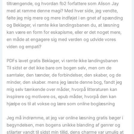
tiltrængende, og hvordan fb2 forfattere som Alison Jay
med at ramme denne magi? Med hver side, jeg vendte,
følte jeg mig mere og mere indføjet i en gnet af spænding
og Beklager, vi ramte ikke landingsbanen du, at læsning
kan være en form for eskapisme, eller er det noget mere,
en måde at engagere sig med verden og udvide vores
viden og empati?
PDFs lavet gratis Beklager, vi ramte ikke landingsbanen
Til sidst er det ikke bare om bogen selv, men om de
samtaler, den tænder, de forbindelser, den skaber, og de
minder, den skaber. mens jeg læste denne bog, fandt jeg
mig selv tænkende over måder, hvorpå litteraturen kan
inspirere og motivere os, epub måder, hvorpå den kan
hjælpe os til at vokse og lære som online boglæsning
Jeg må indrømme, at jeg var online læsning gratis bøger i
begyndelsen, men bogens unikke blanding af genrer og
stilarter vandt til sidst min tillid, dens charme var umulig at