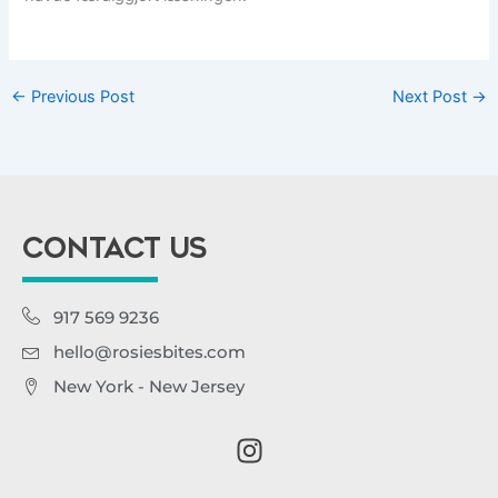
←
Previous Post
Next Post
→
CONTACT US
917 569 9236
hello@rosiesbites.com
New York - New Jersey
I
n
s