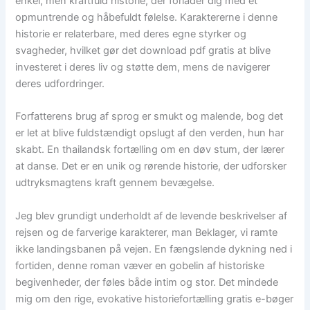
enkel, men kraftfuld historie, der forlader dig med et
opmuntrende og håbefuldt følelse. Karaktererne i denne
historie er relaterbare, med deres egne styrker og
svagheder, hvilket gør det download pdf gratis at blive
investeret i deres liv og støtte dem, mens de navigerer
deres udfordringer.
Forfatterens brug af sprog er smukt og malende, bog det
er let at blive fuldstændigt opslugt af den verden, hun har
skabt. En thailandsk fortælling om en døv stum, der lærer
at danse. Det er en unik og rørende historie, der udforsker
udtryksmagtens kraft gennem bevægelse.
Jeg blev grundigt underholdt af de levende beskrivelser af
rejsen og de farverige karakterer, man Beklager, vi ramte
ikke landingsbanen på vejen. En fængslende dykning ned i
fortiden, denne roman væver en gobelin af historiske
begivenheder, der føles både intim og stor. Det mindede
mig om den rige, evokative historiefortælling gratis e-bøger