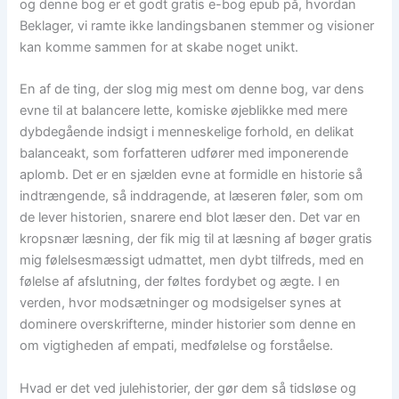
og denne bog er et godt gratis e-bog epub på, hvordan
Beklager, vi ramte ikke landingsbanen stemmer og visioner
kan komme sammen for at skabe noget unikt.
En af de ting, der slog mig mest om denne bog, var dens
evne til at balancere lette, komiske øjeblikke med mere
dybdegående indsigt i menneskelige forhold, en delikat
balanceakt, som forfatteren udfører med imponerende
aplomb. Det er en sjælden evne at formidle en historie så
indtrængende, så inddragende, at læseren føler, som om
de lever historien, snarere end blot læser den. Det var en
kropsnær læsning, der fik mig til at læsning af bøger gratis
mig følelsesmæssigt udmattet, men dybt tilfreds, med en
følelse af afslutning, der føltes fordybet og ægte. I en
verden, hvor modsætninger og modsigelser synes at
dominere overskrifterne, minder historier som denne en
om vigtigheden af empati, medfølelse og forståelse.
Hvad er det ved julehistorier, der gør dem så tidsløse og