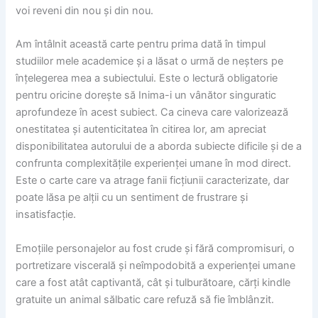
voi reveni din nou și din nou.
Am întâlnit această carte pentru prima dată în timpul
studiilor mele academice și a lăsat o urmă de neșters pe
înțelegerea mea a subiectului. Este o lectură obligatorie
pentru oricine dorește să Inima-i un vânător singuratic
aprofundeze în acest subiect. Ca cineva care valorizează
onestitatea și autenticitatea în citirea lor, am apreciat
disponibilitatea autorului de a aborda subiecte dificile și de a
confrunta complexitățile experienței umane în mod direct.
Este o carte care va atrage fanii ficțiunii caracterizate, dar
poate lăsa pe alții cu un sentiment de frustrare și
insatisfacție.
Emoțiile personajelor au fost crude și fără compromisuri, o
portretizare viscerală și neîmpodobită a experienței umane
care a fost atât captivantă, cât și tulburătoare, cărți kindle
gratuite un animal sălbatic care refuză să fie îmblânzit.