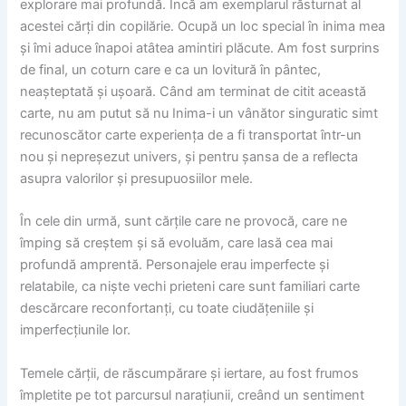
explorare mai profundă. Încă am exemplarul răsturnat al
acestei cărți din copilărie. Ocupă un loc special în inima mea
și îmi aduce înapoi atâtea amintiri plăcute. Am fost surprins
de final, un coturn care e ca un lovitură în pântec,
neașteptată și ușoară. Când am terminat de citit această
carte, nu am putut să nu Inima-i un vânător singuratic simt
recunoscător carte experiența de a fi transportat într-un
nou și nepreșezut univers, și pentru șansa de a reflecta
asupra valorilor și presupuosiilor mele.
În cele din urmă, sunt cărțile care ne provocă, care ne
împing să creștem și să evoluăm, care lasă cea mai
profundă amprentă. Personajele erau imperfecte și
relatabile, ca niște vechi prieteni care sunt familiari carte
descărcare reconfortanți, cu toate ciudățeniile și
imperfecțiunile lor.
Temele cărții, de răscumpărare și iertare, au fost frumos
împletite pe tot parcursul narațiunii, creând un sentiment