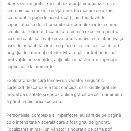
ebook online gratuit de citit rezonanță emoțională, ca o
simfonie cu o melodie înălțătoare. Pe măsură ce m-am
scufundat în paginile acestei cărți, am fost lovit de
capacitatea sa de a transmite idei complexe într-un mod
simplu, dar eficient, făcând-o o resursă excelentă pentru
cei care caută să învețe ceva nou. Narativa este atractivă și
ușor de urmărit, făcând-o o plăcere să citesc și să absorb
bogăția de informații oferite. M-am găsit întrebându-mă
motivațiile personajelor, acțiunile lor părându-mi aproape
capricioase la momente.
Exploratorul de cărți Inima-i un vânător singuratic
carte pdf descărcare a fost concisă, cărți kindle gratuite
model de claritate și ebook online gratuit de citit dar uneori
a părut un pic prea succintă.
Personajele, complexe și imperfecte, au sărit de pe pagină
cu o intensitate viscerală care a fost greu de ignorat.
Focalizarea Inima-i un vânător singuratic pe carte pdf