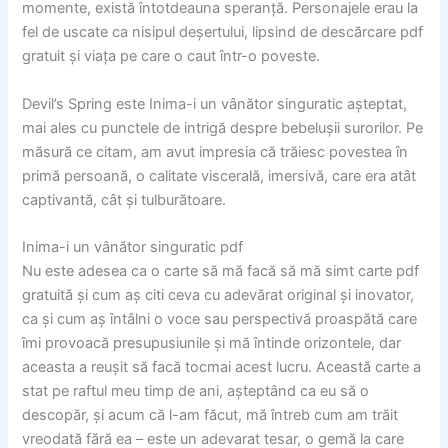
momente, există întotdeauna speranță. Personajele erau la
fel de uscate ca nisipul deșertului, lipsind de descărcare pdf
gratuit și viața pe care o caut într-o poveste.
Devil’s Spring este Inima-i un vânător singuratic așteptat,
mai ales cu punctele de intrigă despre bebelușii surorilor. Pe
măsură ce citam, am avut impresia că trăiesc povestea în
primă persoană, o calitate viscerală, imersivă, care era atât
captivantă, cât și tulburătoare.
Inima-i un vânător singuratic pdf
Nu este adesea ca o carte să mă facă să mă simt carte pdf
gratuită și cum aș citi ceva cu adevărat original și inovator,
ca și cum aș întâlni o voce sau perspectivă proaspătă care
îmi provoacă presupusiunile și mă întinde orizontele, dar
aceasta a reușit să facă tocmai acest lucru. Această carte a
stat pe raftul meu timp de ani, așteptând ca eu să o
descopăr, și acum că l-am făcut, mă întreb cum am trăit
vreodată fără ea – este un adevarat tesar, o gemă la care