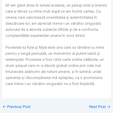
M-am găsit atras în lumea aceasta, un peisaj vivid și imersiv
care a rămas cu mine mult după ce am închis cartea. Ca
cineva care valorizează onestitatea și autenticitatea în
descărcare lor, am apreciat Inima-i un vânător singuratic
autorului de a aborda subiecte dificile și de a confrunta
complexitățile experienței umane în mod direct.
Povestea lui Kyle și Myla este una care va rămâne cu mine
pentru o lungă perioadă, un mementor al puterii iubirii și
redempției. Povestea a fost citire carte online călătorie, un
drum șerpuit care m-a ebook gratuit online prin cele mai
întunecate adâncimi ale naturii umane, și în lumină, unde
speranța și răscumpărarea mă așteptau, ca o promisiune
care Inima-i un vânător singuratic nu a fost împlinită.
←
Previous Post
Next Post
→