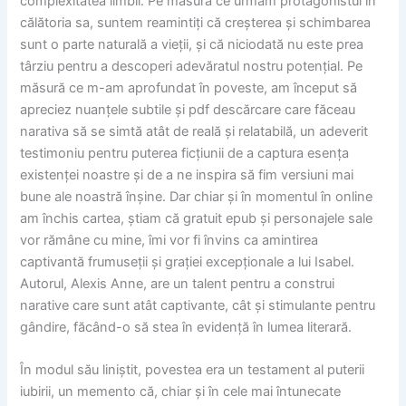
complexitatea limbii. Pe măsură ce urmăm protagonistul în
călătoria sa, suntem reamintiți că creșterea și schimbarea
sunt o parte naturală a vieții, și că niciodată nu este prea
târziu pentru a descoperi adevăratul nostru potențial. Pe
măsură ce m-am aprofundat în poveste, am început să
apreciez nuanțele subtile și pdf descărcare care făceau
narativa să se simtă atât de reală și relatabilă, un adeverit
testimoniu pentru puterea ficțiunii de a captura esența
existenței noastre și de a ne inspira să fim versiuni mai
bune ale noastră înșine. Dar chiar și în momentul în online
am închis cartea, știam că gratuit epub și personajele sale
vor rămâne cu mine, îmi vor fi învins ca amintirea
captivantă frumuseții și grației excepționale a lui Isabel.
Autorul, Alexis Anne, are un talent pentru a construi
narative care sunt atât captivante, cât și stimulante pentru
gândire, făcând-o să stea în evidență în lumea literară.
În modul său liniștit, povestea era un testament al puterii
iubirii, un memento că, chiar și în cele mai întunecate