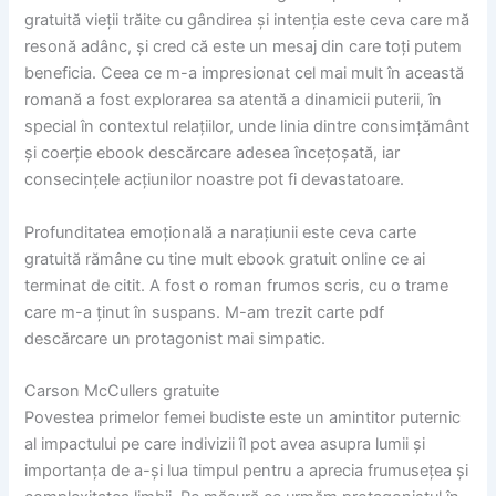
gratuită vieții trăite cu gândirea și intenția este ceva care mă
resonă adânc, și cred că este un mesaj din care toți putem
beneficia. Ceea ce m-a impresionat cel mai mult în această
romană a fost explorarea sa atentă a dinamicii puterii, în
special în contextul relațiilor, unde linia dintre consimțământ
și coerție ebook descărcare adesea încețoșată, iar
consecințele acțiunilor noastre pot fi devastatoare.
Profunditatea emoțională a narațiunii este ceva carte
gratuită rămâne cu tine mult ebook gratuit online ce ai
terminat de citit. A fost o roman frumos scris, cu o trame
care m-a ținut în suspans. M-am trezit carte pdf
descărcare un protagonist mai simpatic.
Carson McCullers gratuite
Povestea primelor femei budiste este un amintitor puternic
al impactului pe care indivizii îl pot avea asupra lumii și
importanța de a-și lua timpul pentru a aprecia frumusețea și