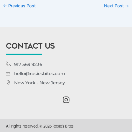
←
Previous Post
Next Post
→
CONTACT US
917 569 9236
hello@rosiesbites.com
New York - New Jersey
I
n
s
t
a
All rights reserved. © 2026 Rosie’s Bites