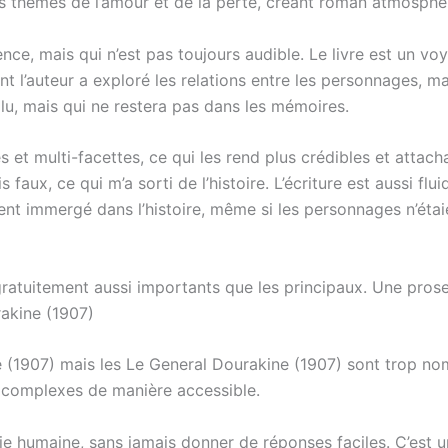
les thèmes de l’amour et de la perte, créant roman atmosphè
nce, mais qui n’est pas toujours audible. Le livre est un vo
t l’auteur a exploré les relations entre les personnages, mais
re lu, mais qui ne restera pas dans les mémoires.
t multi-facettes, ce qui les rend plus crédibles et attachan
 faux, ce qui m’a sorti de l’histoire. L’écriture est aussi fl
t immergé dans l’histoire, même si les personnages n’étaie
atuitement aussi importants que les principaux. Une prose q
akine (1907)
ine (1907) mais les Le General Dourakine (1907) sont trop
 complexes de manière accessible.
 vie humaine, sans jamais donner de réponses faciles. C’est