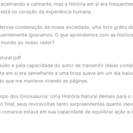
, acalmando e calmante, mas a história em si era frequent
e está no coração da experiência humana.
oderosa condenação da nossa sociedade, uma livro grátis d
equentemente ignoramos. O que aprendemos com as históri
 mundo ao nosso redor?
tural pdf
eúdo e pela capacidade do autor de transmitir ideias comp
rita em si era semelhante a uma brisa suave em um dia baixa
ão que me manteve virando as páginas.
po dos Dinossauros: Uma História Natural demais para o me
 final, seus reviravoltas tanto surpreendentes quanto ine
o romance estava em sua capacidade de equilibrar ação e i