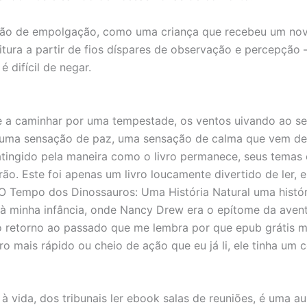
ção de empolgação, como uma criança que recebeu um novo 
itura a partir de fios díspares de observação e percepção
 difícil de negar.
te a caminhar por uma tempestade, os ventos uivando ao se
 uma sensação de paz, uma sensação de calma que vem de
sou atingido pela maneira como o livro permanece, seus te
o. Este foi apenas um livro loucamente divertido de ler, e
 Tempo dos Dinossauros: Uma História Natural uma história
r à minha infância, onde Nancy Drew era o epítome da avent
o retorno ao passado que me lembra por que epub grátis m
ro mais rápido ou cheio de ação que eu já li, ele tinha um 
 à vida, dos tribunais ler ebook salas de reuniões, é uma au