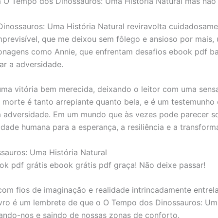
a O Tempo dos Dinossauros: Uma História Natural mas não
 Dinossauros: Uma História Natural reviravolta cuidadosa
previsível, que me deixou sem fôlego e ansioso por mais,
rsonagens como Annie, que enfrentam desafios ebook pdf b
ar a adversidade.
to uma vitória bem merecida, deixando o leitor com uma sen
r e morte é tanto arrepiante quanto bela, e é um testemun
 da adversidade. Em um mundo que às vezes pode parecer s
ade humana para a esperança, a resiliência e a transform
sauros: Uma História Natural
ok pdf grátis ebook grátis pdf graça! Não deixe passar!
com fios de imaginação e realidade intrincadamente entrel
livro é um lembrete de que o O Tempo dos Dinossauros: Uma
ando-nos e saindo de nossas zonas de conforto.