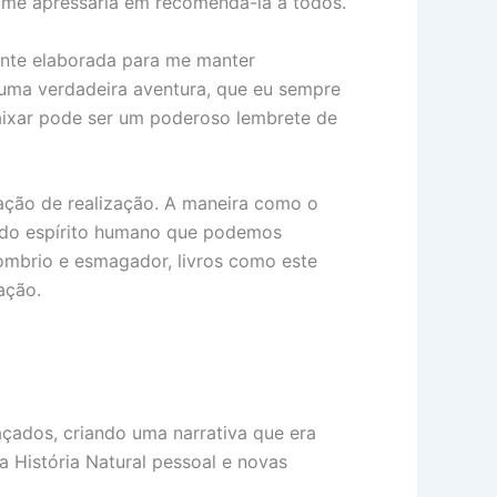
 me apressaria em recomendá-la a todos.
mente elaborada para me manter
 uma verdadeira aventura, que eu sempre
aixar pode ser um poderoso lembrete de
sação de realização. A maneira como o
ho do espírito humano que podemos
ombrio e esmagador, livros como este
ação.
açados, criando uma narrativa que era
 História Natural pessoal e novas