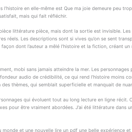
ais l’histoire en elle-même est Que ma joie demeure peu tro
tisfait, mais qui fait réfléchir.
 pièce littérature pièce, mais dont la sortie est invisible. 
 réels. Les descriptions sont si vives qu’on se sent transpo
açon dont l’auteur a mêlé l’histoire et la fiction, créant un r
illement, mobi sans jamais atteindre la mer. Les personnages
deur audio de crédibilité, ce qui rend l’histoire moins co
 des thèmes, qui semblait superficielle et manquait de nua
sonnages qui évoluent tout au long lecture en ligne récit. C’e
xes pour être vraiment abordées. J’ai été littérature dans
 monde et une nouvelle lire un pdf une belle expérience et u