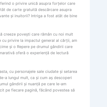
oferind o privire unică asupra forțelor care
atât de carte gratuită descărcare asupra
nte și inuitorii? Intriga a fost atât de bine
 să creeze povești care rămân cu noi mult
u privire la impactul general al cărții, am
ncime și o Repere pe drumul gândirii care
 narativă oferă o experiență de lectură
asta, cu personajele sale ciudate și setarea
de-a lungul mult, ca și cum aș descoperi
rumul gândirii și nuanță pe care le-am
lucit pe fiecare pagină, făcând povestea să