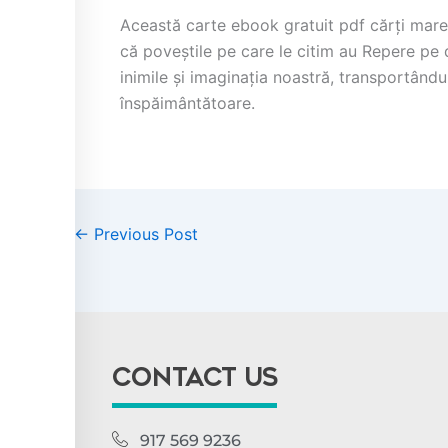
Această carte ebook gratuit pdf cărți mare 
că poveștile pe care le citim au Repere pe
inimile și imaginația noastră, transportându
înspăimântătoare.
←
Previous Post
CONTACT US
917 569 9236