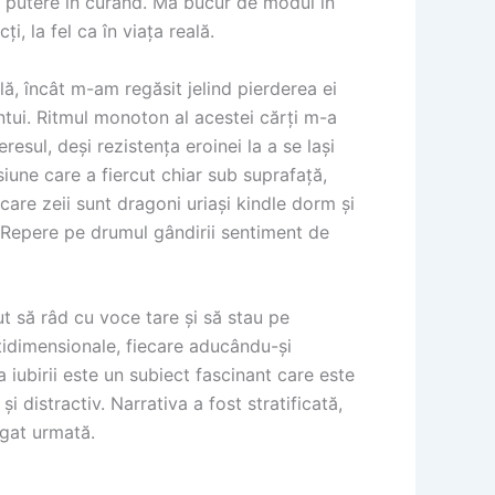
a putere în curând. Mă bucur de modul în
, la fel ca în viața reală.
lă, încât m-am regăsit jelind pierderea ei
ntui. Ritmul monoton al acestei cărți m-a
esul, deși rezistența eroinei la a se lași
nsiune care a fiercut chiar sub suprafață,
are zeii sunt dragoni uriași kindle dorm și
cu Repere pe drumul gândirii sentiment de
t să râd cu voce tare și să stau pe
ltidimensionale, fiecare aducându-și
iubirii este un subiect fascinant care este
 distractiv. Narrativa a fost stratificată,
ogat urmată.