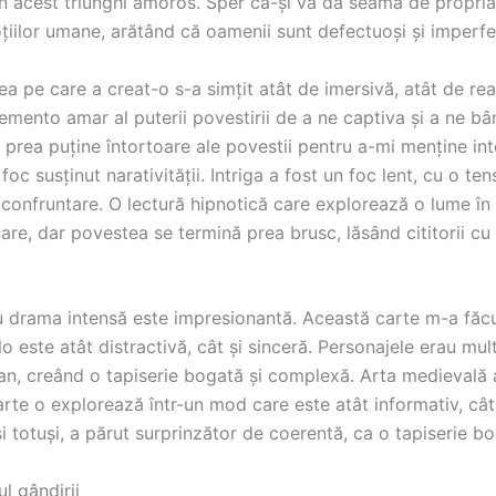
n acest triunghi amoros. Sper că-și va da seama de propri
ilor umane, arătând că oamenii sunt defectuoși și imperfecți
a pe care a creat-o s-a simțit atât de imersivă, atât de rea
ento amar al puterii povestirii de a ne captiva și a ne bâ
 prea puține întortoare ale povestii pentru a-mi menține inter
foc susținut narativității. Intriga a fost un foc lent, cu o te
confruntare. O lectură hipnotică care explorează o lume în c
toare, dar povestea se termină prea brusc, lăsând cititorii 
u drama intensă este impresionantă. Această carte m-a făcu
lo este atât distractivă, cât și sinceră. Personajele erau mu
an, creând o tapiserie bogată și complexă. Arta medievală a 
rte o explorează într-un mod care este atât informativ, cât și
și totuși, a părut surprinzător de coerentă, ca o tapiserie b
l gândirii