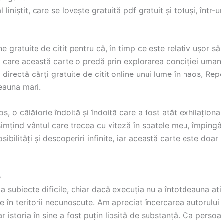
niștit, care se lovește gratuită pdf gratuit și totuși, într-u
line gratuite de citit pentru că, în timp ce este relativ ușor 
pe care această carte o predă prin explorarea condiției uman
i directă cărți gratuite de citit online unui lume în haos, Rep
eauna mari.
s, o călătorie îndoită și îndoită care a fost atât exhilaționa
simțind vântul care trecea cu viteză în spatele meu, împingâ
sibilități și descoperiri infinite, iar această carte este do
e
 subiecte dificile, chiar dacă execuția nu a întotdeauna ati
 în teritorii necunoscute. Am apreciat încercarea autorului
istoria în sine a fost puțin lipsită de substanță. Ca perso