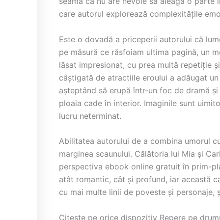
seama că nu are nevoie să aleagă o parte î
care autorul explorează complexitățile emoți
Este o dovadă a priceperii autorului că lume
pe măsură ce răsfoiam ultima pagină, un mem
lăsat impresionat, cu prea multă repetiție și
câștigată de atractiile eroului a adăugat un 
așteptând să erupă într-un foc de dramă și 
ploaia cade în interior. Imaginile sunt uimi
lucru neterminat.
Abilitatea autorului de a combina umorul c
marginea scaunului. Călătoria lui Mia și Car
perspectiva ebook online gratuit în prim-pl
atât romantic, cât și profund, iar această ca
cu mai multe linii de poveste și personaje, 
Citește pe orice dispozitiv Repere pe drumu