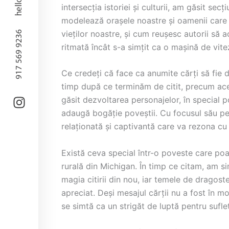
intersecția istoriei și culturii, am găsit se
modelează orașele noastre și oamenii care l
vieților noastre, și cum reușesc autorii să 
917 569 9236
ritmată încât s-a simțit ca o mașină de vite
Ce credeți că face ca anumite cărți să fie 
timp după ce terminăm de citit, precum acea
găsit dezvoltarea personajelor, în special p
adaugă bogăție poveștii. Cu focusul său pe 
relaționată și captivantă care va rezona cu c
Există ceva special într-o poveste care poat
rurală din Michigan. În timp ce citam, am s
magia citirii din nou, iar temele de dragost
apreciat. Deși mesajul cărții nu a fost în m
se simtă ca un strigăt de luptă pentru suflet