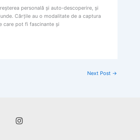
reșterea personală și auto-descoperire, și
funde. Cărțile au o modalitate de a captura
 care pot fi fascinante și
Next Post
→
I
n
s
t