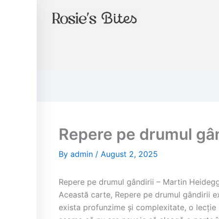
Instagram
Skip
to
content
Repere pe drumul gândi
By
admin
/
August 2, 2025
Repere pe drumul gândirii – Martin Heideg
Această carte, Repere pe drumul gândirii ext
exista profunzime și complexitate, o lecție p