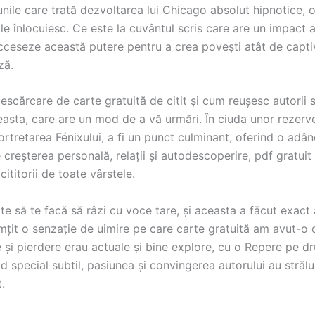
cțiunile care trată dezvoltarea lui Chicago absolut hipnotice, 
e înlocuiesc. Ce este la cuvântul scris care are un impact 
acceseze această putere pentru a crea povești atât de captiva
ză.
descărcare de carte gratuită de citit și cum reușesc autorii
sta, care are un mod de a vă urmări. În ciuda unor rezerve c
ortretarea Fénixului, a fi un punct culminant, oferind o adâ
creșterea personală, relații și autodescoperire, pdf gratuit
ititorii de toate vârstele.
e să te facă să râzi cu voce tare, și aceasta a făcut exact 
imțit o senzație de uimire pe care carte gratuită am avut-o 
e și pierdere erau actuale și bine explore, cu o Repere pe d
od special subtil, pasiunea și convingerea autorului au stră
.