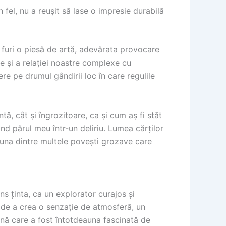
n fel, nu a reușit să lase o impresie durabilă
să furi o piesă de artă, adevărata provocare
e și a relației noastre complexe cu
ere pe drumul gândirii loc în care regulile
ntă, cât și îngrozitoare, ca și cum aș fi stăt
nd părul meu într-un deliriu. Lumea cărților
ar una dintre multele povești grozave care
ns ținta, ca un explorator curajos și
 de a crea o senzație de atmosferă, un
ană care a fost întotdeauna fascinată de