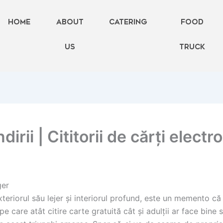
Home
About
Catering
FOOD
Us
TRUCK
rii | Cititorii de cărți electr
ger
eriorul său lejer și interiorul profund, este un memento că 
e care atât citire carte gratuită cât și adulții ar face bine s