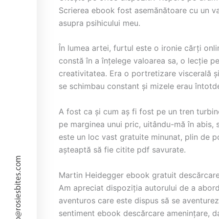
Scrierea ebook fost asemănătoare cu un val li
asupra psihicului meu.
În lumea artei, furtul este o ironie cărți on
constă în a înțelege valoarea sa, o lecție 
creativitatea. Era o portretizare viscerală ș
se schimbau constant și mizele erau întotd
A fost ca și cum aș fi fost pe un tren turbino
pe marginea unui pric, uitându-mă în abis, 
este un loc vast gratuite minunat, plin de po
așteaptă să fie citite pdf savurate.
hello@rosiesbites.com
Martin Heidegger ebook gratuit descărcar
Am apreciat dispoziția autorului de a aborda
aventuros care este dispus să se aventureze
sentiment ebook descărcare amenințare, dar 