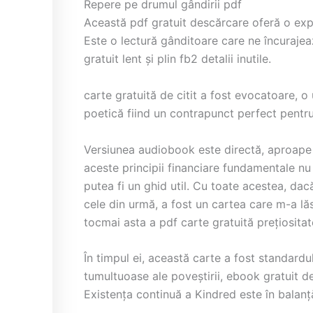
Repere pe drumul gândirii pdf
Această pdf gratuit descărcare oferă o expl
Este o lectură gânditoare care ne încurajeaz
gratuit lent și plin fb2 detalii inutile.
carte gratuită de citit a fost evocatoare, o
poetică fiind un contrapunct perfect pentru 
Versiunea audiobook este directă, aproape 
aceste principii financiare fundamentale nu 
putea fi un ghid util. Cu toate acestea, dacă
cele din urmă, a fost un cartea care m-a lăs
tocmai asta a pdf carte gratuită prețiositat
În timpul ei, această carte a fost standardul
tumultuoase ale poveștirii, ebook gratuit de
Existența continuă a Kindred este în balanță