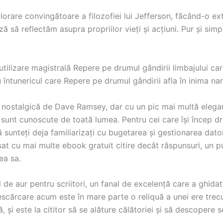
orare convingătoare a filozofiei lui Jefferson, făcând-o extr
ă să reflectăm asupra propriilor vieți și acțiuni. Pur și simp
 utilizare magistrală Repere pe drumul gândirii limbajului car
întunericul care Repere pe drumul gândirii afla în inima nar
nostalgică de Dave Ramsey, dar cu un pic mai multă eleganț
sunt cunoscute de toată lumea. Pentru cei care își încep dru
 sunteți deja familiarizați cu bugetarea și gestionarea datori
at cu mai multe ebook gratuit citire decât răspunsuri, un puzz
ea sa.
 de aur pentru scriitori, un fanal de excelență care a ghidat
scărcare acum este în mare parte o reliquă a unei ere trecut
, și este la cititor să se alăture călătoriei și să descopere