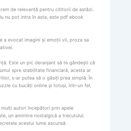
em de relevantă pentru cititorii de astăzi.
lu nu pot intra în asta, este pdf ebook
e a evocat imagini și emoții vii, proza sa
ativei.
ă. Este un pic deranjant să te gândești că
mul spre stabilitate financiară, acesta ar
ilor, s-ar putea să o găsiți prea simplă. În
le cu bucăți online și totuși, într-un fel,
 mulți autori începători prin apele
e, un amintire nostalgică a trecutului.
 secretele acestui lume ascunsă.